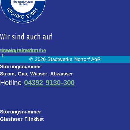
Wir sind auch auf
ebook-
Instagram
Linkedin
Youtube
f
© 2026 Stadtwerke Nortorf AöR
Störungsnummer
Strom, Gas, Wasser, Abwasser
Hotline
04392 9130-300
Störungsnummer
Glasfaser FlinkNet