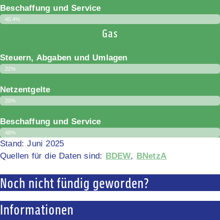
Beschaffung und Service
40.4%
Gas
Steuern, Abgaben und Umlagen
22%
Netzentgelte
20%
Beschaffung und Service
48%
Stand: Juni 2025
Quellen für die Daten sind:
BDEW
,
BNetzA
Noch nicht fündig geworden?
Informationen