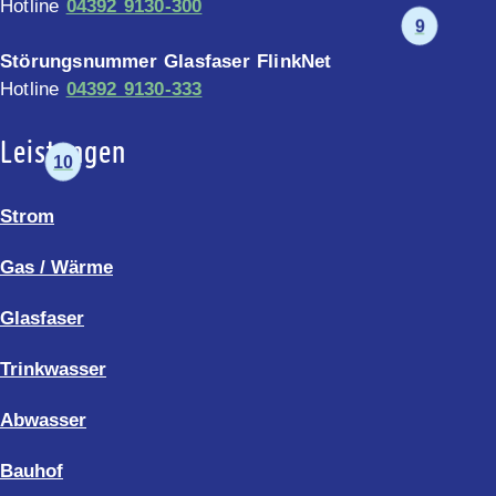
Hotline
04392 9130-300
9
Störungsnummer Glasfaser FlinkNet
Hotline
04392 9130-333
Leistungen
10
Strom
Gas / Wärme
Glasfaser
Trinkwasser
Abwasser
Bauhof