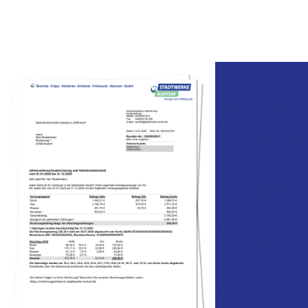
RG Übersicht
1 -
Rechnungsnummer
2 - Kundennummer
3 -
Verbrauchsstelle
4 -
Versorgungsart
5 - Betrag netto