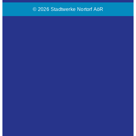
© 2026 Stadtwerke Nortorf AöR