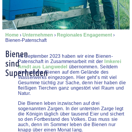
Home
›
Unternehmen
›
Regionales Engagement
›
Bienen-Patenschaft
Bienen
Im September 2023 haben wir eine Bienen-
sind
Patenschaft in Zusammenarbeit mit der
Imkerei
Arndt aus Langwedel
übernommen. Seitdem
Superhelden
sind unsere Bienen auf dem Gelände des
Wasserwerks eingezogen. Hier geht’s mit viel
Gesumme tüchtig zur Sache, denn hier haben die
fleißigen Tierchen ganz ungestört viel Raum und
Natur.
Die Bienen leben inzwischen auf drei
sogenannten Zargen. In der untersten Zarge legt
die Königin täglich über tausend Eier und sichert
so den Fortbestand des Volkes. Das muss sie
auch, denn im Sommer leben die Bienen nur
knapp über einen Monat lang.