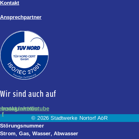
Kontakt
Ansprechpartner
Wir sind auch auf
ebook-
Instagram
Linkedin
Youtube
f
© 2026 Stadtwerke Nortorf AöR
Störungsnummer
Strom, Gas, Wasser, Abwasser