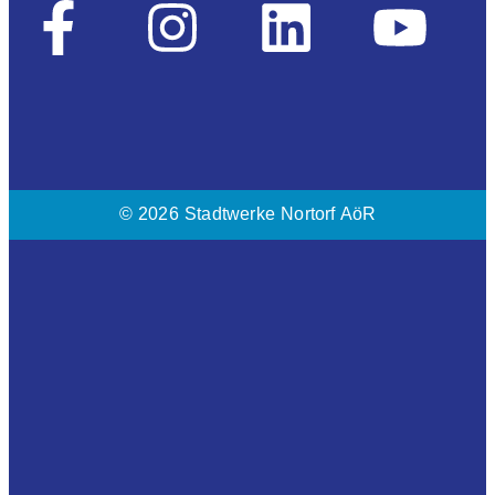
© 2026 Stadtwerke Nortorf AöR