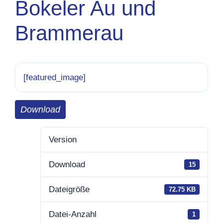
Bokeler Au und
Brammerau
[featured_image]
Download
Version
Download
15
Dateigröße
72.75 KB
Datei-Anzahl
1