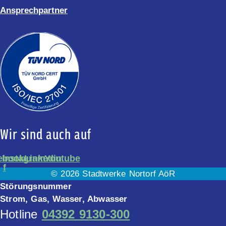
Ansprechpartner
Wir sind auch auf
ebook-
Instagram
Linkedin
Youtube
f
© 2026 Stadtwerke Nortorf AöR
Störungsnummer
Strom, Gas, Wasser, Abwasser
Hotline
04392 9130-300