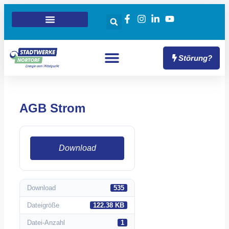
Störung?
AGB Strom
Download
Download
535
Dateigröße
122.38 KB
Datei-Anzahl
1